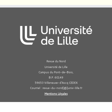
Revue du Nord
Université de Lille
Campus du Pont-de-Bois,
B.P. 60149
59653 Villeneuve-d’Ascq CEDEX
Courriel : revue-du-nord[@]univ-lille.fr
Mentions Légales