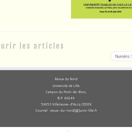
urir les articles
Numéro
Revue du Nord
Université de Lille
Campus du Pont-de-Bois,
B.P. 60149
59653 Villeneuve-d’Ascq CEDEX
Courriel : revue-du-nord[@]univ-lille.fr