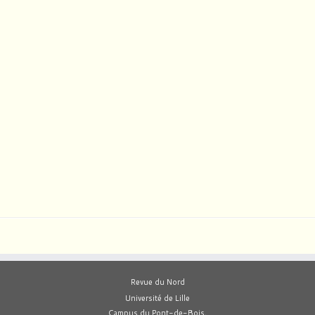
Revue du Nord
Université de Lille
Campus du Pont-de-Bois,