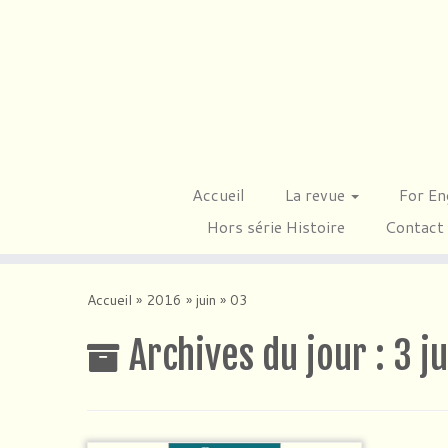
Passer
au
contenu
Accueil
La revue
For En
Hors série Histoire
Contact
Accueil
»
2016
»
juin
»
03
Archives du jour :
3 j